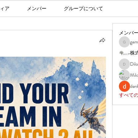
ィア
メンバー
グループについて
メンバ
gam
gamblex
株
Dil
DilonaKo
Milo
denk
すべて