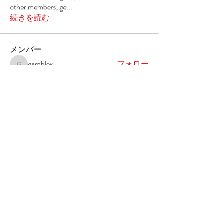
other members, ge
...
続きを読む
メンバー
gamblex
フォロー
gamblex
株式会社 渡東
フォロー
DilonaKovana
フォロー
DilonaKovana
Milota Diora
フォロー
denka lanika
フォロー
すべてのメンバーを表示（6名）
〒101-0032 東京都千代田区岩本町1-2-13 ㈱渡東 内