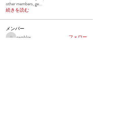
other members, ge
...
続きを読む
メンバー
gamblex
フォロー
gamblex
株式会社 渡東
フォロー
DilonaKovana
フォロー
DilonaKovana
Milota Diora
フォロー
denka lanika
フォロー
すべてのメンバーを表示（6名）
〒101-0032 東京都千代田区岩本町1-2-13 ㈱渡東 内