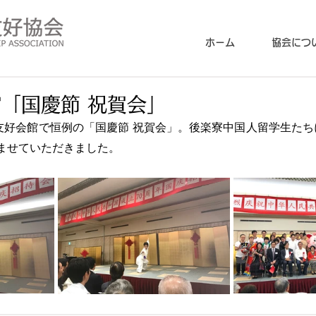
ホーム
協会につ
「国慶節 祝賀会」
中友好会館で恒例の「国慶節 祝賀会」。後楽寮中国人留学生た
ませていただきました。